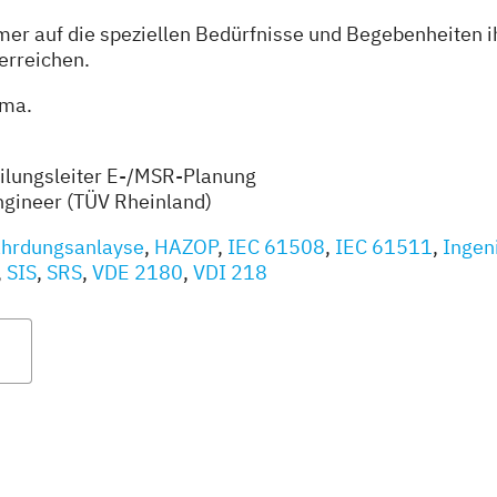
mmer auf die speziellen Bedürfnisse und Begebenheiten
 erreichen.
ema.
eilungsleiter E-/MSR-Planung
Engineer (TÜV Rheinland)
hrdungsanlayse
,
HAZOP
,
IEC 61508
,
IEC 61511
,
Ingen
,
SIS
,
SRS
,
VDE 2180
,
VDI 218