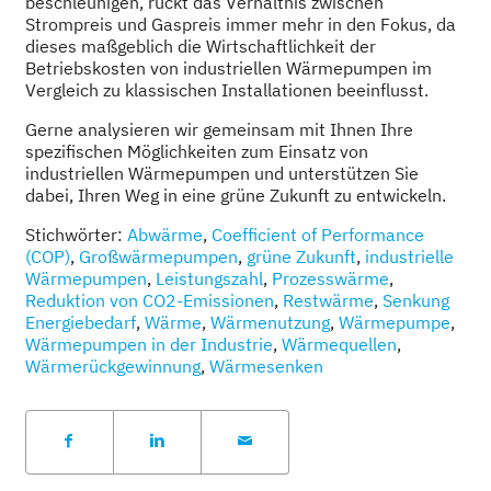
beschleunigen, rückt das Verhältnis zwischen
Strompreis und Gaspreis immer mehr in den Fokus, da
dieses maßgeblich die Wirtschaftlichkeit der
Betriebskosten von industriellen Wärmepumpen im
Vergleich zu klassischen Installationen beeinflusst.
Gerne analysieren wir gemeinsam mit Ihnen Ihre
spezifischen Möglichkeiten zum Einsatz von
industriellen Wärmepumpen und unterstützen Sie
dabei, Ihren Weg in eine grüne Zukunft zu entwickeln.
Stichwörter:
Abwärme
,
Coefficient of Performance
(COP)
,
Großwärmepumpen
,
grüne Zukunft
,
industrielle
Wärmepumpen
,
Leistungszahl
,
Prozesswärme
,
Reduktion von CO2-Emissionen
,
Restwärme
,
Senkung
Energiebedarf
,
Wärme
,
Wärmenutzung
,
Wärmepumpe
,
Wärmepumpen in der Industrie
,
Wärmequellen
,
Wärmerückgewinnung
,
Wärmesenken