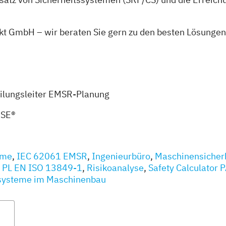
kt GmbH – wir beraten Sie gern zu den besten Lösungen 
eilungsleiter EMSR-Planung
MSE®
eme
,
IEC 62061 EMSR
,
Ingenieurbüro
,
Maschinensicherh
l PL EN ISO 13849-1
,
Risikoanalyse
,
Safety Calculator 
ssysteme im Maschinenbau