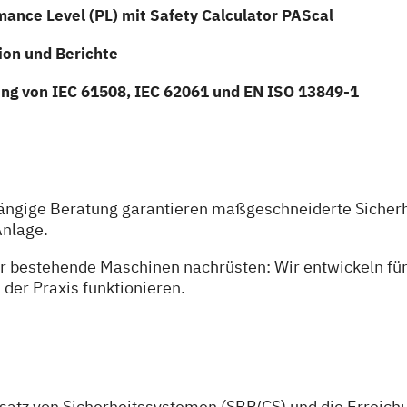
ance Level (PL) mit Safety Calculator PAScal
on und Berichte
g von IEC 61508, IEC 62061 und EN ISO 13849-1
ängige Beratung garantieren maßgeschneiderte Sicherh
Anlage.
r bestehende Maschinen nachrüsten: Wir entwickeln für 
 der Praxis funktionieren.
nsatz von Sicherheitssystemen (SRP/CS) und die Errei