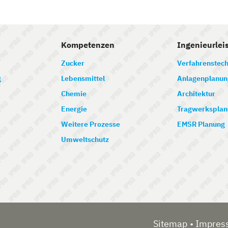
Kompetenzen
Ingenieurlei
Zucker
Verfahrenstech
g
Lebensmittel
Anlagenplanun
Chemie
Architektur
Energie
Tragwerksplan
Weitere Prozesse
EMSR Planung
Umweltschutz
Sitemap
Impres